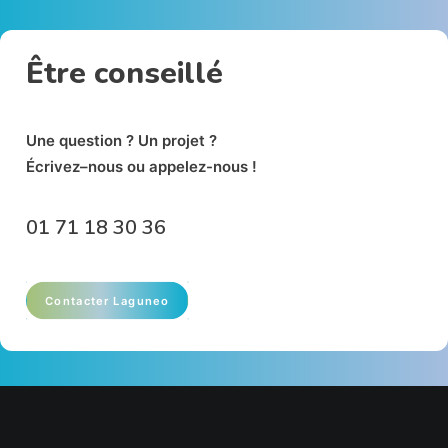
Être conseillé
Un
e
qu
e
stion ? Un p
r
oj
e
t
?
É
crivez
–
nous ou appelez-nous !
01 71 18
30 36
Contacter Laguneo