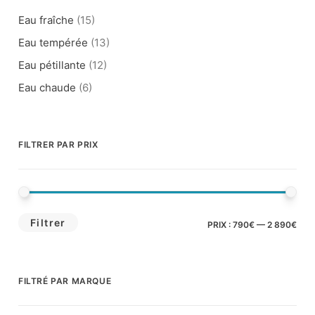
Eau fraîche
(15)
Eau tempérée
(13)
Eau pétillante
(12)
Eau chaude
(6)
FILTRER PAR PRIX
PRI
PRI
Filtrer
PRIX :
790€
—
2 890€
MI
MA
FILTRÉ PAR MARQUE