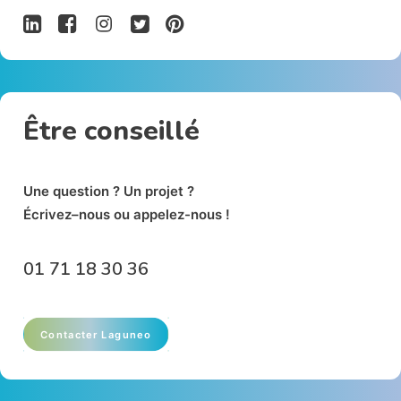
Être conseillé
Un
e
qu
e
stion ? Un p
r
oj
e
t
?
É
crivez
–
nous ou appelez-nous !
01 71 18
30 36
Contacter Laguneo