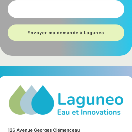
126
A
ve
nu
e
Ge
o
r
g
es
Clémenceau