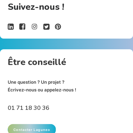
Suivez-nous !
Être conseillé
Un
e
qu
e
stion ? Un p
r
oj
e
t
?
É
crivez
–
nous ou appelez-nous !
01 71 18
30 36
Contacter Laguneo