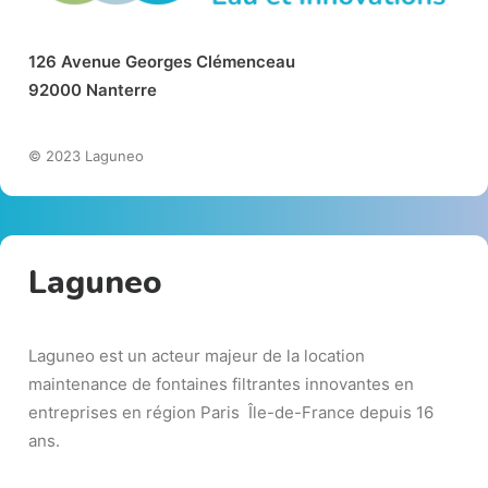
126
A
ve
nu
e
Ge
o
r
g
es
Clémenceau
92000
Nant
e
r
re
© 2023 Laguneo
Laguneo
Laguneo est un acteur majeur de la location
maintenance de fontaines filtrantes innovantes en
entreprises en région Paris Île-de-France depuis 16
ans.